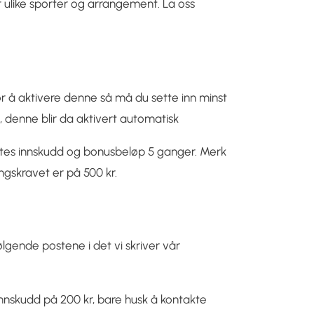
or ulike sporter og arrangement. La oss
or å aktivere denne så må du sette inn minst
, denne blir da aktivert automatisk
ettes innskudd og bonusbeløp 5 ganger. Merk
gskravet er på 500 kr.
ølgende postene i det vi skriver vår
innskudd på 200 kr, bare husk å kontakte