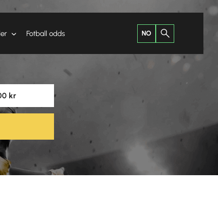
er
Fotball odds
NO
00 kr