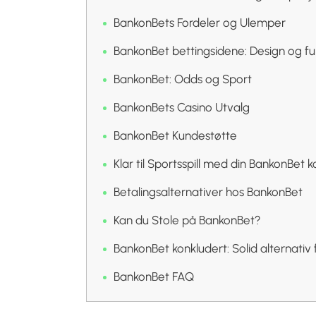
BankonBets Fordeler og Ulemper
BankonBet bettingsidene: Design og fu
BankonBet: Odds og Sport
BankonBets Casino Utvalg
BankonBet Kundestøtte
Klar til Sportsspill med din BankonBet 
Betalingsalternativer hos BankonBet
Kan du Stole på BankonBet?
BankonBet konkludert: Solid alternativ
BankonBet FAQ