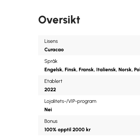
Oversikt
Lisens
Curacao
Språk
Engelsk, Finsk, Fransk, Italiensk, Norsk, Po
Etablert
2022
Lojalitets-/VIP-program
Nei
Bonus
100% opptil 2000 kr