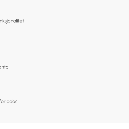
nksjonalitet
konto
 for odds