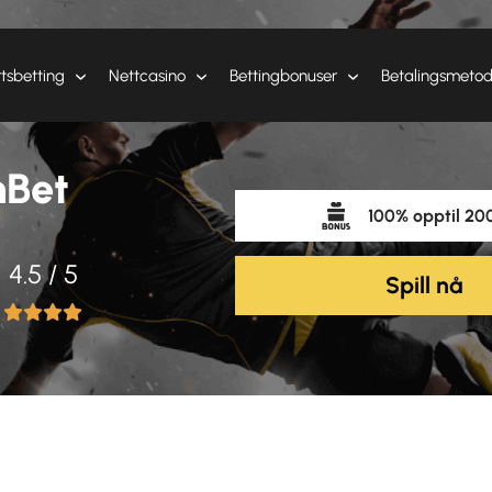
tsbetting
Nettcasino
Bettingbonuser
Betalingsmetod
nBet
100% opptil 20
4.5 / 5
Spill nå