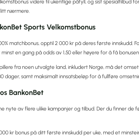
omstbonus videre til ukentlige påfyll, og sist spesialtilbud f
litt nærmere.
konBet Sports Velkomstbonus
100% matchbonus, opptil 2 000 kr på deres første innskudd. F
 minst en gang på odds av 1,50 eller høyere for å få bonusen
pillere fra noen utvalgte land, inkludert Norge, må det oms
dager, samt maksimalt innsatsbeløp for å fullføre omsetnin
hos BankonBet
ne nyte av flere ulike kampanjer og tilbud. Der du finner de f
5 000 kr bonus på ditt første innskudd per uke, med et minste