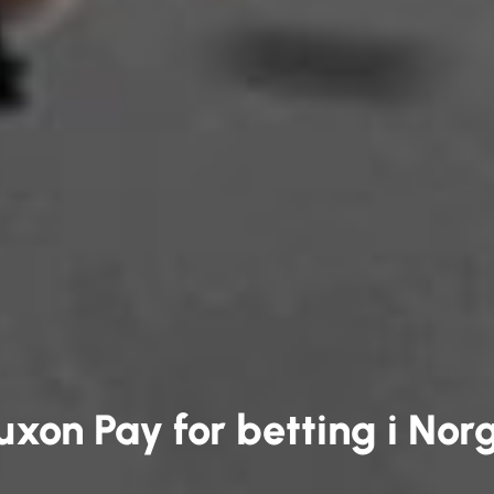
uxon Pay for betting i Nor