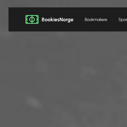
BookiesNorge
Bookmakere
Spor