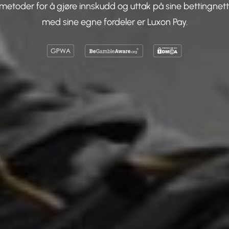
 metoder for å gjøre innskudd og uttak på sine bettingnetts
med sine egne fordeler er Luxon Pay.