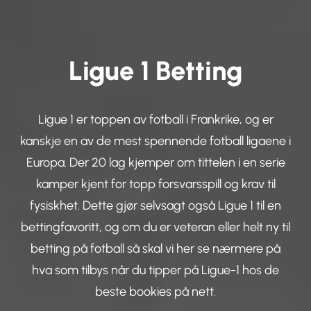
Ligue 1 Betting
Ligue 1 er toppen av fotball i Frankrike, og er
kanskje en av de mest spennende fotball ligaene i
Europa. Der 20 lag kjemper om tittelen i en serie
kamper kjent for topp forsvarsspill og krav til
fysiskhet. Dette gjør selvsagt også Ligue 1 til en
bettingfavoritt, og om du er veteran eller helt ny til
betting på fotball så skal vi her se nærmere på
hva som tilbys når du tipper på Ligue-1 hos de
beste bookies på nett.