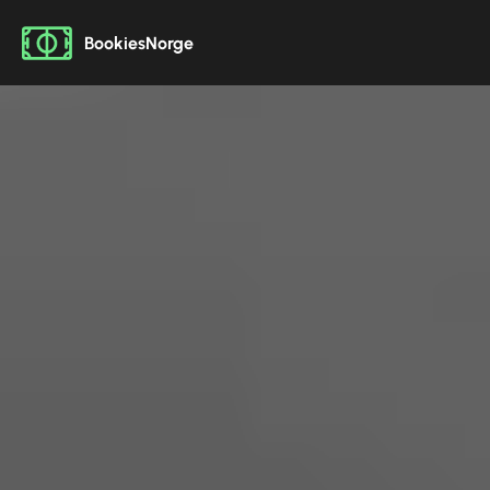
BookiesNorge