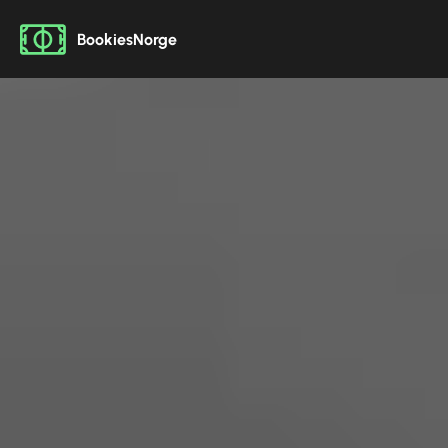
BookiesNorge