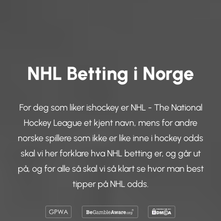
NHL Betting i Norge
For deg som liker ishockey er NHL - The National
Hockey League et kjent navn, mens for andre
norske spillere som ikke er like inne i hockey odds
skal vi her forklare hva NHL betting er, og går ut
på, og for alle så skal vi så klart se hvor man best
tipper på NHL odds.