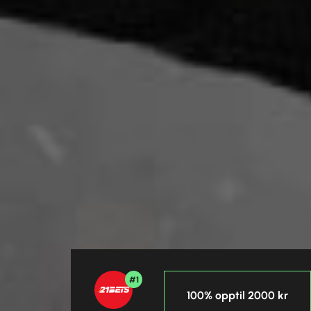
#1
100% opptil 2000 kr