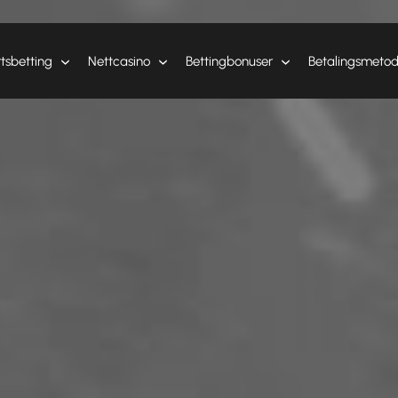
tsbetting
Nettcasino
Bettingbonuser
Betalingsmetod