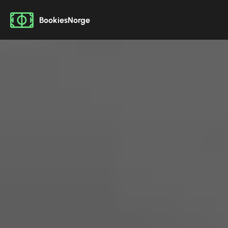
BookiesNorge