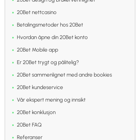
20Bet nettcasino
Betalingsmetoder hos 20Bet
Hvordan åpne din 20Bet konto
20Bet Mobile app
Er 20Bet trygt og pålitelig?
20Bet sammenlignet med andre bookies
20Bet kundeservice
Vår ekspert mening og innsikt
20Bet konklusjon
20Bet FAQ
Referanser