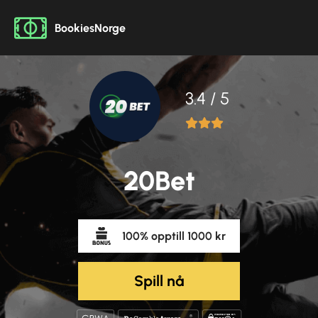
BookiesNorge
3.4 / 5
20Bet
100% opptill 1000 kr
Spill nå