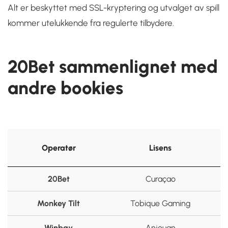
Alt er beskyttet med SSL-kryptering og utvalget av spill
kommer utelukkende fra regulerte tilbydere.
20Bet sammenlignet med
andre bookies
Operatør
Lisens
20Bet
Curaçao
Monkey Tilt
Tobique Gaming
Winbay
Anjouan