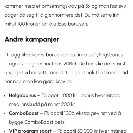
kommer med et omsetningskrav på 5x og man har syv
dager på seg til å gjennomføre det. Du må sette inn
minst 100 kroner for å utløse bonusen.
Andre kampanjer
I tillegg til velkomstbonus kan du finne påfyllingsbonus,
prognoser og cashout hos 20Bet. De har ikke det største
utvalget vi har sett, men det er godt nok til at man alltid
har noe man kan gjøre krav på.
Helgebonus
– Få opptil 1000 kr i bonus hver lørdag
med innskudd på minst 200 kr.
ComboBoost
– Få opptil 100% ekstra gevinst ved å
bygge ComboBoost bets.
VIP program sport
– Få opptil 50 000 kr hver måned