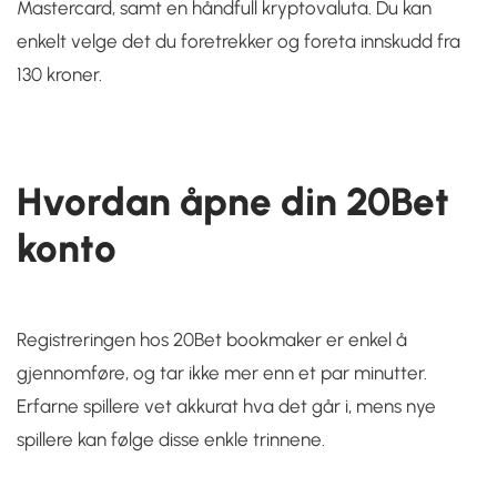
Mastercard, samt en håndfull kryptovaluta. Du kan
enkelt velge det du foretrekker og foreta innskudd fra
130 kroner.
Hvordan åpne din 20Bet
konto
Registreringen hos 20Bet bookmaker er enkel å
gjennomføre, og tar ikke mer enn et par minutter.
Erfarne spillere vet akkurat hva det går i, mens nye
spillere kan følge disse enkle trinnene.