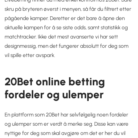
skru på bryteren øverst i menyen, så får du filtrert etter
pågående kamper. Deretter er det bare å åpne den
aktuelle kampen for å se siste odds, samt statistikk og
matchtracker. Ikke det mest avanserte vi har sett
designmessig, men det fungerer absolutt for deg som
vil spille etter avspark.
20Bet online betting
fordeler og ulemper
En plattform som 20Bet har selvfølgelig noen fordeler
og ulemper som er verdt å merke seg. Disse kan være
nyttige for deg som skal avgjøre om det er her du vil