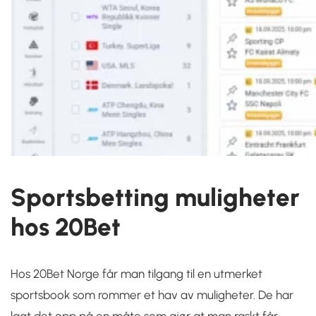
Sportsbetting muligheter
hos 20Bet
Hos 20Bet Norge får man tilgang til en utmerket
sportsbook som rommer et hav av muligheter. De har
lagt det opp på en måte som gjør at man raskt får