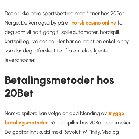
Det er ikke bare sportsbetting man finner hos 20Bet
Norge. De kan også by på et
norsk casino online
for
deg som vil ha tilgang til spilleautomater, bordspill,
kortspill og live casino. Her har de laget en enkel lobby
som lar deg utforske titler fra en rekke kjente
leverandører.
Betalingsmetoder hos
20Bet
Norske spillere kan velge en god blanding av
trygge
betalingsmetoder
når de spiller hos 20Bet bookmaker.
De godtar innskudd med Revolut, MiFinity, Visa og