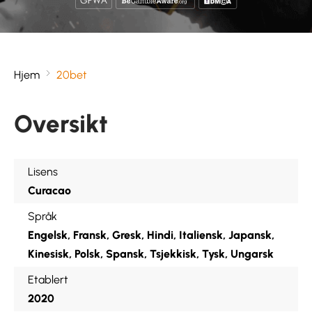
Hjem
20bet
Oversikt
Lisens
Curacao
Språk
Engelsk, Fransk, Gresk, Hindi, Italiensk, Japansk,
Kinesisk, Polsk, Spansk, Tsjekkisk, Tysk, Ungarsk
Etablert
2020