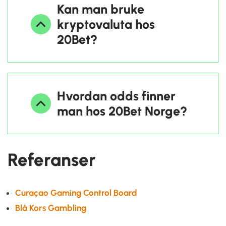
Kan man bruke
kryptovaluta hos
20Bet?
Hvordan odds finner
man hos 20Bet Norge?
Referanser
Curaçao Gaming Control Board
Blå Kors Gambling