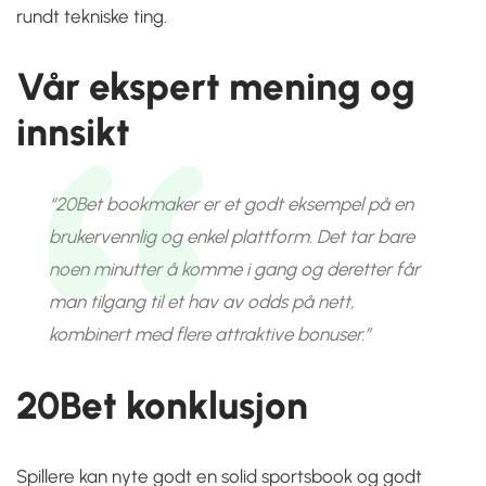
rundt tekniske ting.
Vår ekspert mening og
innsikt
“20Bet bookmaker er et godt eksempel på en
brukervennlig og enkel plattform. Det tar bare
noen minutter å komme i gang og deretter får
man tilgang til et hav av odds på nett,
kombinert med flere attraktive bonuser.”
20Bet konklusjon
Spillere kan nyte godt en solid sportsbook og godt