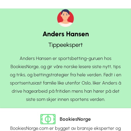
Anders Hansen
Tippeekspert
Anders Hansen er sportsbetting-guruen hos
BookiesNorge, og gir våre norske lesere siste nytt, tips
og triks, og bettingstrategier fra hele verden. Født i en
sportsentusiast familie like utenfor Oslo, liker Anders å
drive hagearbeid på fritiden mens han hører på det
siste som skjer innen sportens verden.
BookiesNorge
BookiesNorge.com er bygget av bransje eksperter og