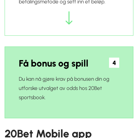
betalingsmetode og sett inn et beløp.
Få bonus og spill
4
Du kan nå gjøre krav på bonusen din og
utforske utvalget av odds hos 20Bet
sportsbook.
20Bet Mobile app