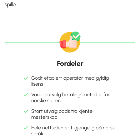
spille.
Fordeler
Godt etablert operatør med gyldig
lisens
Variert utvalg betalingsmetoder for
norske spillere
Stort utvalg odds fra kjente
mesterskap
Hele nettsiden er tilgjengelig på norsk
språk