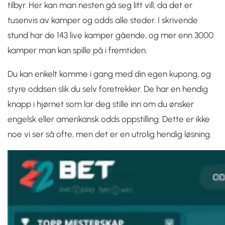
tilbyr
. Her kan man nesten gå seg litt vill, da det er
tusenvis av kamper og odds alle steder. I skrivende
stund har de 143 live kamper gående, og mer enn 3000
kamper man kan spille på i fremtiden.
Du kan enkelt komme i gang med din egen kupong, og
styre oddsen slik du selv foretrekker. De har en hendig
knapp i hjørnet som lar deg stille inn om du ønsker
engelsk eller amerikansk odds oppstilling. Dette er ikke
noe vi ser så ofte, men det er en utrolig hendig løsning.