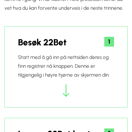
vet hva du kan forvente underveis i de neste trinnene.
Besøk 22Bet
1
Start med å gå inn på nettsiden deres og
finn registrer nå knappen. Denne er
tilgjengelig i høyre hjørne av skjermen din.