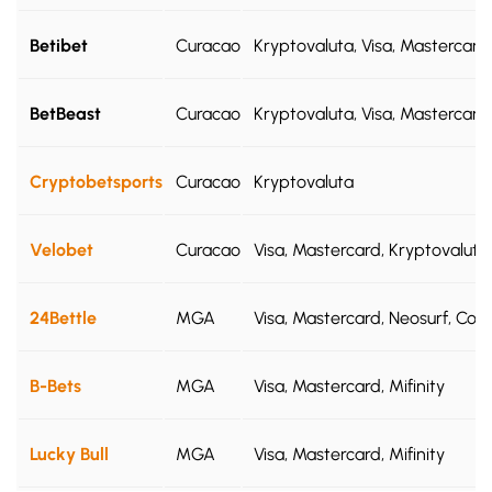
Betibet
Curacao
Kryptovaluta, Visa, Mastercard
BetBeast
Curacao
Kryptovaluta, Visa, Mastercard
Cryptobetsports
Curacao
Kryptovaluta
Velobet
Curacao
Visa, Mastercard, Kryptovaluta
24Bettle
MGA
Visa, Mastercard, Neosurf, Coin
B-Bets
MGA
Visa, Mastercard, Mifinity
Lucky Bull
MGA
Visa, Mastercard, Mifinity