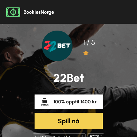
BookiesNorge
1 / 5
22Bet
100% opptil 1400 kr
Spill nå