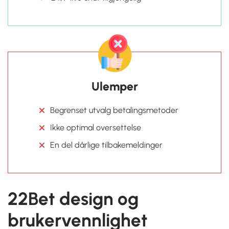
Ulemper
Begrenset utvalg betalingsmetoder
Ikke optimal oversettelse
En del dårlige tilbakemeldinger
22Bet design og
brukervennlighet