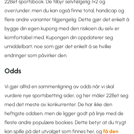
22Bet sportsbook. De tilbyr selvfølgelig 1×2 og
over/under, men du kan også finne total, handicap og
flere andre varianter tilgjengelig. Dette gjør det enkelt å
bygge din egen kupong med den risikoen du selv er
komfortabel med. Kupongen din oppdaterer seg
umiddelbart, noe som gjør det enkelt å se hvilke
endringer som påvirker den.
Odds
Vi gjør alltid en sammenligning av odds når vi skal
vurdere nye sportsbetting sider, og her måler 22Bet seg
med det meste av konkurrenter. De har ikke den
heftigste oddsen, men de ligger godt på linje med de
fleste andre populære bookies. Dette betyr at du trygt
kan spille på det utvalget som finnes her, og
få den