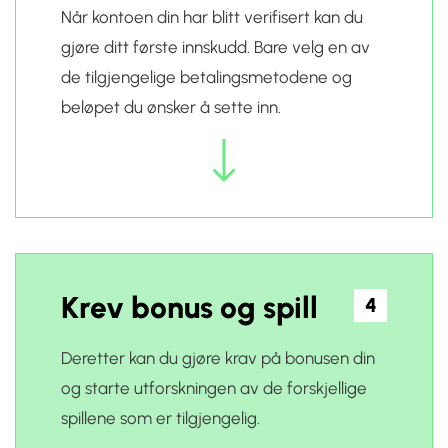
Når kontoen din har blitt verifisert kan du
gjøre ditt første innskudd. Bare velg en av
de tilgjengelige betalingsmetodene og
beløpet du ønsker å sette inn.
Krev bonus og spill
4
Deretter kan du gjøre krav på bonusen din
og starte utforskningen av de forskjellige
spillene som er tilgjengelig.