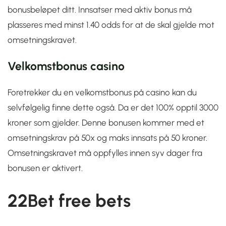
bonusbeløpet ditt. Innsatser med aktiv bonus må
plasseres med minst 1.40 odds for at de skal gjelde mot
omsetningskravet.
Velkomstbonus casino
Foretrekker du en velkomstbonus på casino kan du
selvfølgelig finne dette også. Da er det 100% opptil 3000
kroner som gjelder. Denne bonusen kommer med et
omsetningskrav på 50x og maks innsats på 50 kroner.
Omsetningskravet må oppfylles innen syv dager fra
bonusen er aktivert.
22Bet free bets