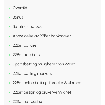
Oversikt
Bonus
Betalingsmetoder
Anmeldelse av 22Bet bookmaker
22Bet bonuser
22Bet free bets
Sportsbetting muligheter hos 22Bet
22Bet betting markets
22Bet online betting: fordeler & ulemper
22Bet design og brukervennlighet
22Bet nettcasino