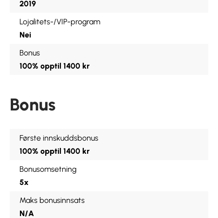
2019
Lojalitets-/VIP-program
Nei
Bonus
100% opptil 1400 kr
Bonus
Første innskuddsbonus
100% opptil 1400 kr
Bonusomsetning
5x
Maks bonusinnsats
N/A