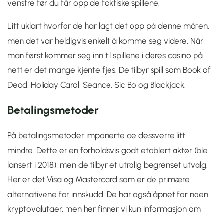
venstre før du får opp de faktiske spillene.
Litt uklart hvorfor de har lagt det opp på denne måten,
men det var heldigvis enkelt å komme seg videre. Når
man først kommer seg inn til spillene i deres
casino på
nett
er det mange kjente fjes. De tilbyr spill som Book of
Dead, Holiday Carol, Seance, Sic Bo og Blackjack.
Betalingsmetoder
På betalingsmetoder imponerte de dessverre litt
mindre. Dette er en forholdsvis godt etablert aktør (ble
lansert i 2018), men de tilbyr et utrolig begrenset utvalg.
Her er det Visa og Mastercard som er de primære
alternativene for innskudd. De har også åpnet for noen
kryptovalutaer, men her finner vi kun informasjon om