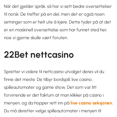
Når det gjelder språk, så har vi sett bedre oversettelser
til norsk. De treffer på en del, men det er også noen
setninger som er helt ute å kjøre. Dette tyder på at det
er en maskinell oversettelse som har funnet sted her,
noe vi gjerne skulle vært foruten.
22Bet nettcasino
Spretter vi videre til nettcasino utvalget deres vil du
finne det meste. De tilbyr bordspill, live casino,
spilleautomater og game show. Det som var litt
forvirrende er det faktum at man klikker på casino i
menyen, og da hopper rett inn på
live casino seksjonen
.
Du må deretter velge spilleautomater i menyen til