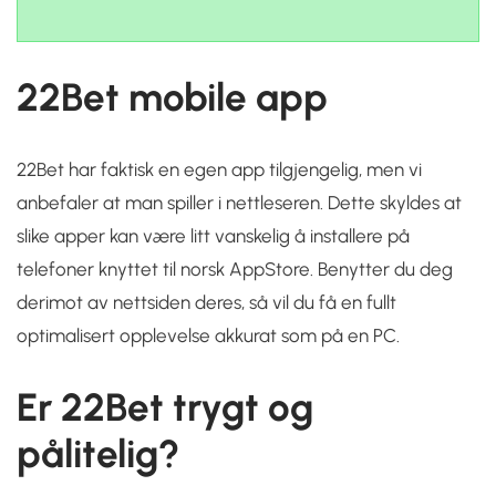
22Bet mobile app
22Bet har faktisk en egen app tilgjengelig, men vi
anbefaler at man spiller i nettleseren. Dette skyldes at
slike apper kan være litt vanskelig å installere på
telefoner knyttet til norsk AppStore. Benytter du deg
derimot av nettsiden deres, så vil du få en fullt
optimalisert opplevelse akkurat som på en PC.
Er 22Bet trygt og
pålitelig?