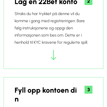
Lag en 22Bet konto
2
Straks du har trykket på denne vil du
komme i gang med registreringen. Bare
følg instruksjonene og oppgi den
informasjonen som bes om. Dette er i
henhold til KYC kravene for regulerte spill.
Fyll opp kontoen di
3
n