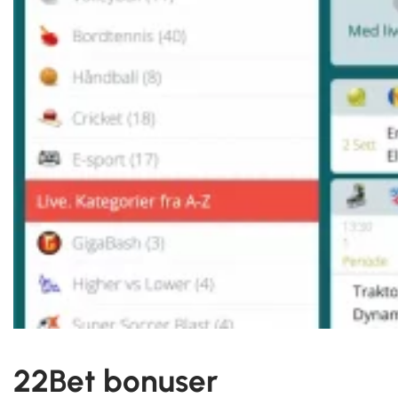
22Bet bonuser