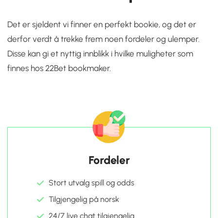
Det er sjeldent vi finner en perfekt bookie, og det er
derfor verdt å trekke frem noen fordeler og ulemper.
Disse kan gi et nyttig innblikk i hvilke muligheter som
finnes hos 22Bet bookmaker.
Fordeler
Stort utvalg spill og odds
Tilgjengelig på norsk
24/7 live chat tilgjengelig