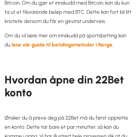
Bitcoin. Om du gjør et innskudd med Bitcoin, kan du kun
ta ut et tilsvarende beløp med BTC. Dette kan fort bli litt
knotete dersom du får en gevinst underveis.
Om du vil lære mer om innskudd på sportsbetting kan
du
lese vår guide til betalingsmetoder i Norge
.
Hvordan åpne din 22Bet
konto
Ønsker du å prøve deg på 22Bet må du først opprette
en konto. Dette tar bare et par minutter, så kan du
komme i gang. Vi har illustrert hele prosessen slik at du