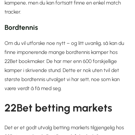
kampene, men du kan fortsatt finne en enkel match
tracker.
Bordtennis
Om du vil utforske noe nytt – og litt uvanlig, så kan du
finne imponerende mange bordtennis kamper hos
22Bet bookmaker. De har mer enn 600 forskjellige
kamper i skrivende stund. Dette er nok uten tvil det
største bordtennis utvalget vi har sett, noe som kan
være verdt å få med seg.
22Bet betting markets
Det er et godt utvalg betting markets tilgjengelig hos