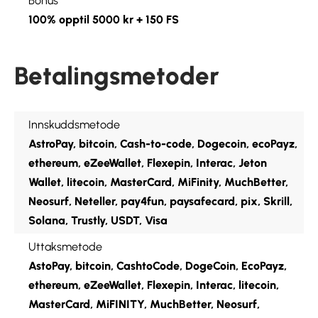
Bonus
100% opptil 5000 kr + 150 FS
Betalingsmetoder
Innskuddsmetode
AstroPay, bitcoin, Cash-to-code, Dogecoin, ecoPayz,
ethereum, eZeeWallet, Flexepin, Interac, Jeton
Wallet, litecoin, MasterCard, MiFinity, MuchBetter,
Neosurf, Neteller, pay4fun, paysafecard, pix, Skrill,
Solana, Trustly, USDT, Visa
Uttaksmetode
AstoPay, bitcoin, CashtoCode, DogeCoin, EcoPayz,
ethereum, eZeeWallet, Flexepin, Interac, litecoin,
MasterCard, MiFINITY, MuchBetter, Neosurf,