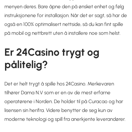
menyen deres. Bare åpne den på ønsket enhet og følg
instruksjonene for installasjon. Når det er sagt, så har de
også en 100% optimalisert nettside, så du kan fint spille
på mobil og nettbrett uten å installere noe som helst.
Er 24Casino trygt og
pålitelig?
Det er helt trygt å spille hos 24Casino. Merkevaren
tilhører Dama N.V som er en av de mest erfarne
operatørene i Norden. De holder til på Curacao og har
lisensen sin herifra. Videre benytter de seg kun av
moderne teknologi og spill fra anerkjente leverandører.