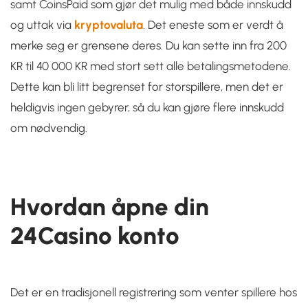
samt CoinsPaid som gjør det mulig med både innskudd
og uttak via
kryptovaluta
. Det eneste som er verdt å
merke seg er grensene deres. Du kan sette inn fra 200
KR til 40 000 KR med stort sett alle betalingsmetodene.
Dette kan bli litt begrenset for storspillere, men det er
heldigvis ingen gebyrer, så du kan gjøre flere innskudd
om nødvendig.
Hvordan åpne din
24Casino konto
Det er en tradisjonell registrering som venter spillere hos