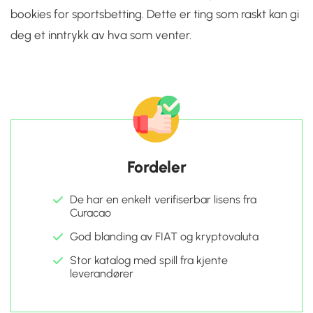
bookies for sportsbetting. Dette er ting som raskt kan gi
deg et inntrykk av hva som venter.
Fordeler
De har en enkelt verifiserbar lisens fra
Curacao
God blanding av FIAT og kryptovaluta
Stor katalog med spill fra kjente
leverandører