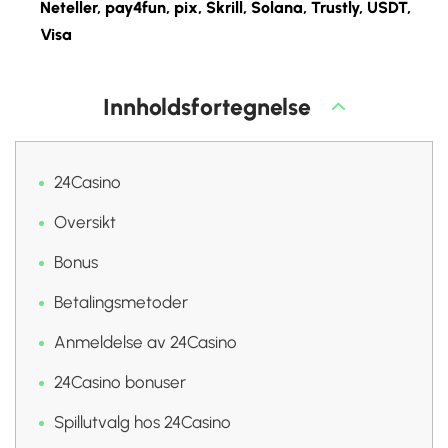
Neteller, pay4fun, pix, Skrill, Solana, Trustly, USDT,
Visa
Innholdsfortegnelse
24Casino
Oversikt
Bonus
Betalingsmetoder
Anmeldelse av 24Casino
24Casino bonuser
Spillutvalg hos 24Casino