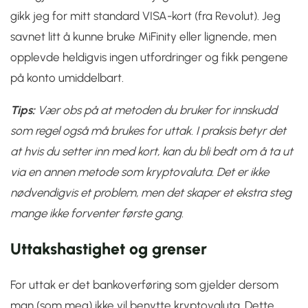
gikk jeg for mitt standard VISA-kort (fra Revolut). Jeg
savnet litt å kunne bruke MiFinity eller lignende, men
opplevde heldigvis ingen utfordringer og fikk pengene
på konto umiddelbart.
Tips:
Vær obs på at metoden du bruker for innskudd
som regel også må brukes for uttak. I praksis betyr det
at hvis du setter inn med kort, kan du bli bedt om å ta ut
via en annen metode som kryptovaluta. Det er ikke
nødvendigvis et problem, men det skaper et ekstra steg
mange ikke forventer første gang.
Uttakshastighet og grenser
For uttak er det bankoverføring som gjelder dersom
man (som meg) ikke vil benytte kryptovaluta. Dette