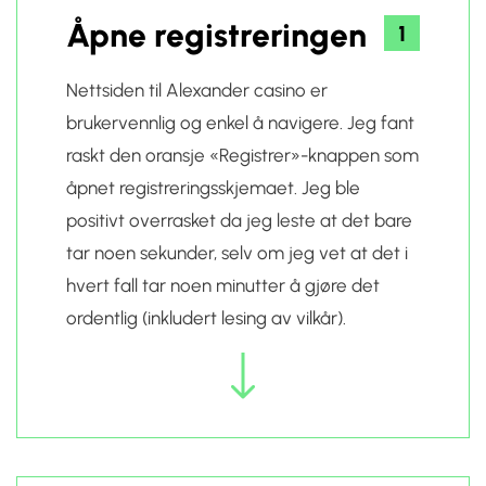
Åpne registreringen
1
Nettsiden til Alexander casino er
brukervennlig og enkel å navigere. Jeg fant
raskt den oransje «Registrer»-knappen som
åpnet registreringsskjemaet. Jeg ble
positivt overrasket da jeg leste at det bare
tar noen sekunder, selv om jeg vet at det i
hvert fall tar noen minutter å gjøre det
ordentlig (inkludert lesing av vilkår).