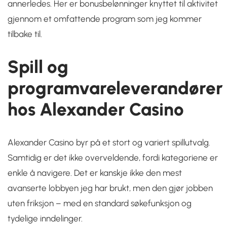
annerledes. Her er bonusbelønninger knyttet til aktivitet
gjennom et omfattende program som jeg kommer
tilbake til.
Spill og
programvareleverandører
hos Alexander Casino
Alexander Casino byr på et stort og variert spillutvalg.
Samtidig er det ikke overveldende, fordi kategoriene er
enkle å navigere. Det er kanskje ikke den mest
avanserte lobbyen jeg har brukt, men den gjør jobben
uten friksjon – med en standard søkefunksjon og
tydelige inndelinger.