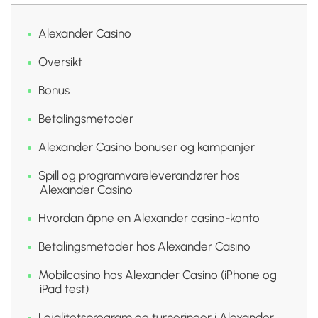
Alexander Casino
Oversikt
Bonus
Betalingsmetoder
Alexander Casino bonuser og kampanjer
Spill og programvareleverandører hos
Alexander Casino
Hvordan åpne en Alexander casino-konto
Betalingsmetoder hos Alexander Casino
Mobilcasino hos Alexander Casino (iPhone og
iPad test)
Lojalitetsprogram og turneringer i Alexander