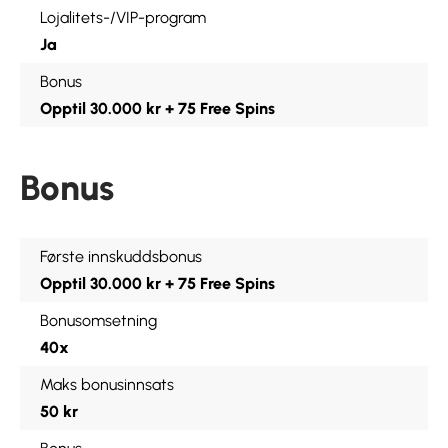
Lojalitets-/VIP-program
Ja
Bonus
Opptil 30.000 kr + 75 Free Spins
Bonus
Første innskuddsbonus
Opptil 30.000 kr + 75 Free Spins
Bonusomsetning
40x
Maks bonusinnsats
50 kr