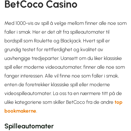
BetCoco Casino
Med 1000-vis av spill å velge mellom finner alle noe som
faller i smak. Her er det alt fra spilleautomater til
bordspill som Roulette og Blackjack. Hvert spill er
grundig testet for rettferdighet og kvalitet av
uavhengige tredjeparter. Uansett om du liker klassiske
spill eller moderne videoautomater, finner alle noe som
fanger interessen. Alle vil finne noe som faller i smak,
enten de foretrekker klassiske spill eller moderne
videospilleautomater. La oss ta en nærmere titt på de
ulike kategoriene som skiller BetCoco fra de andre
top
bookmakerne
.
Spilleautomater