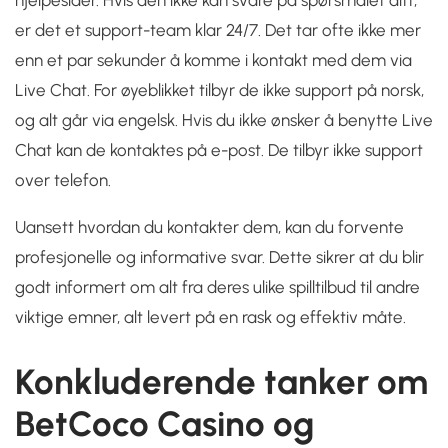
hjelpesider. Hvis den ikke kan svare på spørsmålet ditt,
er det et support-team klar 24/7. Det tar ofte ikke mer
enn et par sekunder å komme i kontakt med dem via
Live Chat. For øyeblikket tilbyr de ikke support på norsk,
og alt går via engelsk. Hvis du ikke ønsker å benytte Live
Chat kan de kontaktes på e-post. De tilbyr ikke support
over telefon.
Uansett hvordan du kontakter dem, kan du forvente
profesjonelle og informative svar. Dette sikrer at du blir
godt informert om alt fra deres ulike spilltilbud til andre
viktige emner, alt levert på en rask og effektiv måte.
Konkluderende tanker om
BetCoco Casino og