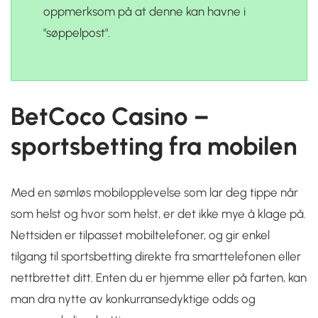
oppmerksom på at denne kan havne i
"søppelpost".
BetCoco Casino –
sportsbetting fra mobilen
Med en sømløs mobilopplevelse som lar deg tippe når
som helst og hvor som helst, er det ikke mye å klage på.
Nettsiden er tilpasset mobiltelefoner, og gir enkel
tilgang til sportsbetting direkte fra smarttelefonen eller
nettbrettet ditt. Enten du er hjemme eller på farten, kan
man dra nytte av konkurransedyktige odds og