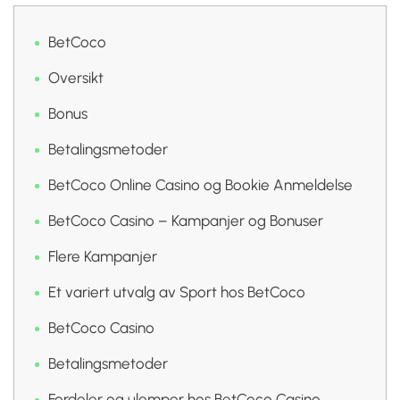
BetCoco
Oversikt
Bonus
Betalingsmetoder
BetCoco Online Casino og Bookie Anmeldelse
BetCoco Casino – Kampanjer og Bonuser
Flere Kampanjer
Et variert utvalg av Sport hos BetCoco
BetCoco Casino
Betalingsmetoder
Fordeler og ulemper hos BetCoco Casino