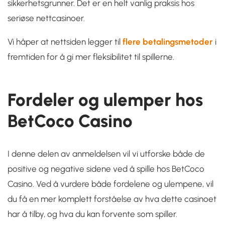
sikkerhetsgrunner. Det er en helt vanlig praksis hos
seriøse nettcasinoer.
Vi håper at nettsiden legger til
flere betalingsmetoder
i
fremtiden for å gi mer fleksibilitet til spillerne.
Fordeler og ulemper hos
BetCoco Casino
I denne delen av anmeldelsen vil vi utforske både de
positive og negative sidene ved å spille hos BetCoco
Casino. Ved å vurdere både fordelene og ulempene, vil
du få en mer komplett forståelse av hva dette casinoet
har å tilby, og hva du kan forvente som spiller.