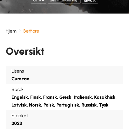
Hjem
Betflare
Oversikt
Lisens
Curacao
Språk
Engelsk, Finsk, Fransk, Gresk, Italiensk, Kasakhisk,
Latvisk, Norsk, Polsk, Portugisisk, Russisk, Tysk
Etablert
2023