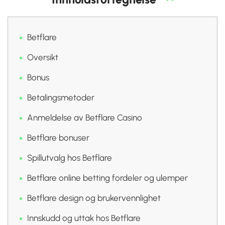
Betflare
Oversikt
Bonus
Betalingsmetoder
Anmeldelse av Betflare Casino
Betflare bonuser
Spillutvalg hos Betflare
Betflare online betting fordeler og ulemper
Betflare design og brukervennlighet
Innskudd og uttak hos Betflare