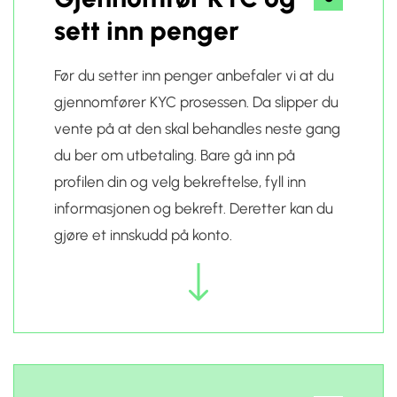
sett inn penger
Før du setter inn penger anbefaler vi at du
gjennomfører KYC prosessen. Da slipper du
vente på at den skal behandles neste gang
du ber om utbetaling. Bare gå inn på
profilen din og velg bekreftelse, fyll inn
informasjonen og bekreft. Deretter kan du
gjøre et innskudd på konto.