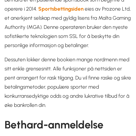
operere i 2014.
Sportsbettingsiden
eies av Prozone Ltd,
et anerkjent selskap med gyldig lisens fra Malta Gaming
Authority (MGA). Denne operatøren bruker den nyeste
sofistikerte teknologien som SSL for å beskytte din
personlige informasjon og betalinger.
Dessuten lokker denne bookien mange nordmenn med
sitt enkle grensesnitt. Alle funksjoner på nettsiden er
pent arrangert for rask tilgang. Du vil finne raske og sikre
betalingsmetoder, populære sporter med
konkurransedyktige odds og andre lukrative tilbud for å
øke bankrollen din.
Bethard-anmeldelse