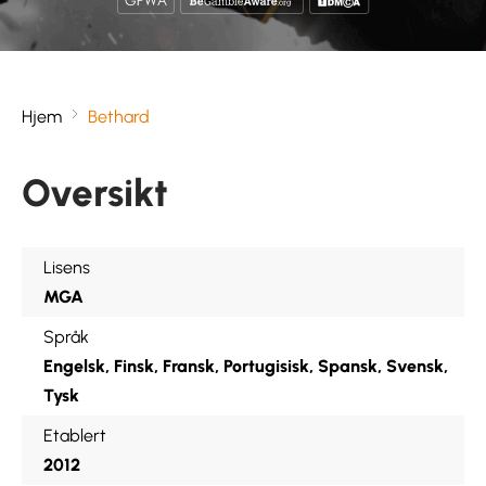
Hjem
Bethard
Oversikt
Lisens
MGA
Språk
Engelsk, Finsk, Fransk, Portugisisk, Spansk, Svensk,
Tysk
Etablert
2012