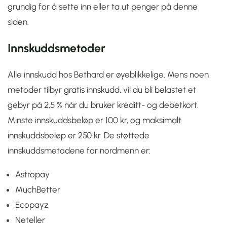
grundig for å sette inn eller ta ut penger på denne
siden.
Innskuddsmetoder
Alle innskudd hos Bethard er øyeblikkelige. Mens noen
metoder tilbyr gratis innskudd, vil du bli belastet et
gebyr på 2,5 % når du bruker kreditt- og debetkort.
Minste innskuddsbeløp er 100 kr, og maksimalt
innskuddsbeløp er 250 kr. De støttede
innskuddsmetodene for nordmenn er:
Astropay
MuchBetter
Ecopayz
Neteller