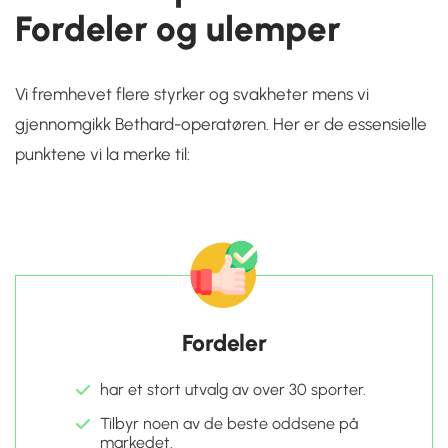
Fordeler og ulemper
Vi fremhevet flere styrker og svakheter mens vi
gjennomgikk Bethard-operatøren. Her er de essensielle
punktene vi la merke til:
Fordeler
har et stort utvalg av over 30 sporter.
Tilbyr noen av de beste oddsene på
markedet.