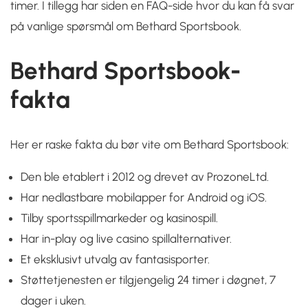
timer. I tillegg har siden en FAQ-side hvor du kan få svar
på vanlige spørsmål om Bethard Sportsbook.
Bethard Sportsbook-
fakta
Her er raske fakta du bør vite om Bethard Sportsbook:
Den ble etablert i 2012 og drevet av ProzoneLtd.
Har nedlastbare mobilapper for Android og iOS.
Tilby sportsspillmarkeder og kasinospill.
Har in-play og live casino spillalternativer.
Et eksklusivt utvalg av fantasisporter.
Støttetjenesten er tilgjengelig 24 timer i døgnet, 7
dager i uken.