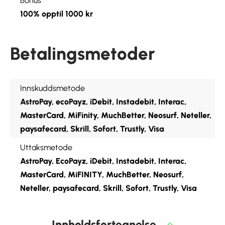
Bonus
100% opptil 1000 kr
Betalingsmetoder
Innskuddsmetode
AstroPay, ecoPayz, iDebit, Instadebit, Interac,
MasterCard, MiFinity, MuchBetter, Neosurf, Neteller,
paysafecard, Skrill, Sofort, Trustly, Visa
Uttaksmetode
AstroPay, EcoPayz, iDebit, Instadebit, Interac,
MasterCard, MiFINITY, MuchBetter, Neosurf,
Neteller, paysafecard, Skrill, Sofort, Trustly, Visa
Innholdsfortegnelse