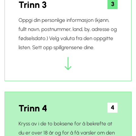
Trinn 3
3
Oppgi din personlige informasjon (kjønn,
fullt navn, postnummer, land, by, adresse og
fødselsdato.) Velg valuta fra den oppgitte
listen. Sett opp spillgrensene dine.
Trinn 4
4
Kryss av i de to boksene for å bekrefte at
du er over 18 år og for å få varsler om den