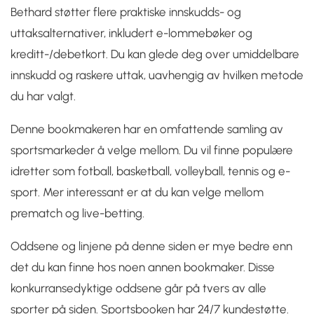
Bethard støtter flere praktiske innskudds- og
uttaksalternativer, inkludert e-lommebøker og
kreditt-/debetkort. Du kan glede deg over umiddelbare
innskudd og raskere uttak, uavhengig av hvilken metode
du har valgt.
Denne bookmakeren har en omfattende samling av
sportsmarkeder å velge mellom. Du vil finne populære
idretter som fotball, basketball, volleyball, tennis og e-
sport. Mer interessant er at du kan velge mellom
prematch og live-betting.
Oddsene og linjene på denne siden er mye bedre enn
det du kan finne hos noen annen bookmaker. Disse
konkurransedyktige oddsene går på tvers av alle
sporter på siden. Sportsbooken har 24/7 kundestøtte.