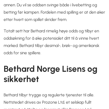
annen. Du vil se oddsen svinge både i livebetting og
betting før kampen. Fordelen med spilling er at den øker
etter hvert som spillet skrider frem.
Totalt sett har Bethard rimelig høye odds og tilbyr en
oddsøkning for å øke potensialet ditt til å vinne hvert
marked. Bethard tilbyr desimal-, brøk- og amerikansk
odds for sine spillere.
Bethard Norge Lisens og
sikkerhet
Bethard tilbyr trygge og regulerte tjenester til alle.
Nettstedet drives av Prozone Ltd, et selskap fullt