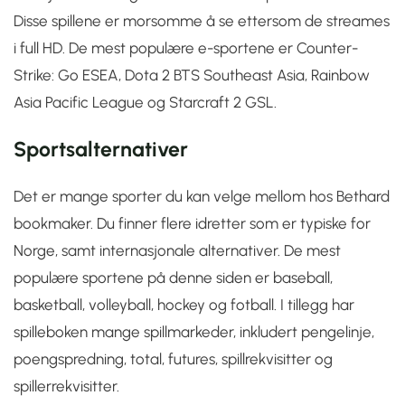
Disse spillene er morsomme å se ettersom de streames
i full HD. De mest populære e-sportene er Counter-
Strike: Go ESEA, Dota 2 BTS Southeast Asia, Rainbow
Asia Pacific League og Starcraft 2 GSL.
Sportsalternativer
Det er mange sporter du kan velge mellom hos Bethard
bookmaker. Du finner flere idretter som er typiske for
Norge, samt internasjonale alternativer. De mest
populære sportene på denne siden er baseball,
basketball, volleyball, hockey og fotball. I tillegg har
spilleboken mange spillmarkeder, inkludert pengelinje,
poengspredning, total, futures, spillrekvisitter og
spillerrekvisitter.