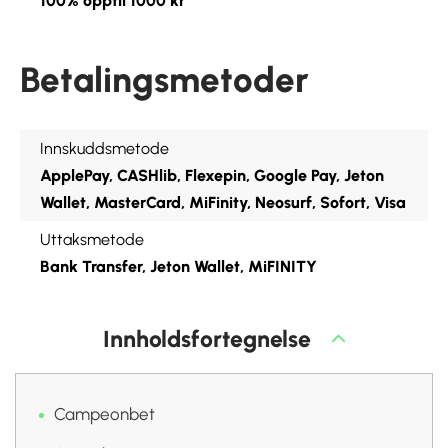
100% opptil 1000 kr
Betalingsmetoder
Innskuddsmetode
ApplePay, CASHlib, Flexepin, Google Pay, Jeton
Wallet, MasterCard, MiFinity, Neosurf, Sofort, Visa
Uttaksmetode
Bank Transfer, Jeton Wallet, MiFINITY
Innholdsfortegnelse
Campeonbet