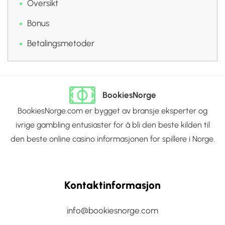
Oversikt
Bonus
Betalingsmetoder
BookiesNorge
BookiesNorge.com er bygget av bransje eksperter og
ivrige gambling entusiaster for å bli den beste kilden til
den beste online casino informasjonen for spillere i Norge.
Kontaktinformasjon
info@bookiesnorge.com