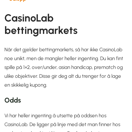
CasinoLab
bettingmarkets
Når det gjelder bettingmarkets, så har ikke CasinoLab
noe unikt, men de mangler heller ingenting. Du kan fint
spille på 1×2, over/under, asian handicap, prematch og
ulike objektiver. Disse gir deg alt du trenger for å lage
en skikkelig kupong.
Odds
Vi har heller ingenting å utsette på oddsen hos
CasinoLab. De ligger på linje med det man finner hos