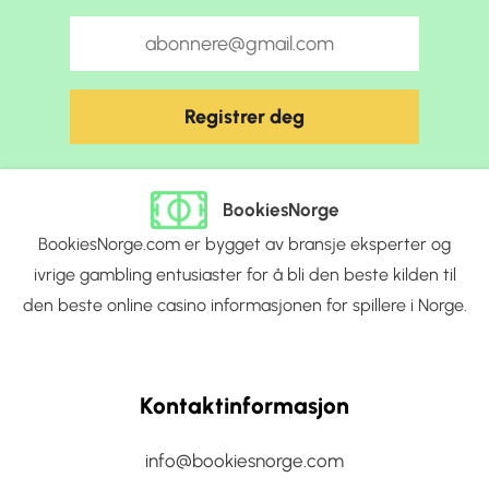
BookiesNorge
BookiesNorge.com er bygget av bransje eksperter og
ivrige gambling entusiaster for å bli den beste kilden til
den beste online casino informasjonen for spillere i Norge.
Kontaktinformasjon
info@bookiesnorge.com