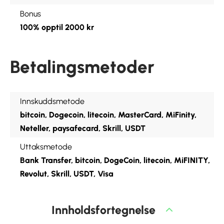
Bonus
100% opptil 2000 kr
Betalingsmetoder
Innskuddsmetode
bitcoin, Dogecoin, litecoin, MasterCard, MiFinity,
Neteller, paysafecard, Skrill, USDT
Uttaksmetode
Bank Transfer, bitcoin, DogeCoin, litecoin, MiFINITY,
Revolut, Skrill, USDT, Visa
Innholdsfortegnelse