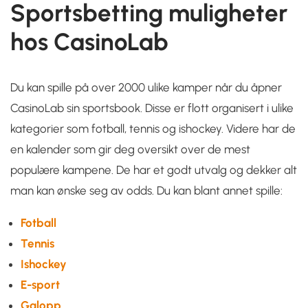
Sportsbetting muligheter
hos CasinoLab
Du kan spille på over 2000 ulike kamper når du åpner
CasinoLab sin sportsbook. Disse er flott organisert i ulike
kategorier som fotball, tennis og ishockey. Videre har de
en kalender som gir deg oversikt over de mest
populære kampene. De har et godt utvalg og dekker alt
man kan ønske seg av odds. Du kan blant annet spille:
Fotball
Tennis
Ishockey
E-sport
Galopp