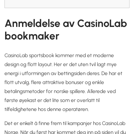
Anmeldelse av CasinoLab
bookmaker
CasinoLab sportsbook kommer med et moderne
design og flott layout. Her er det uten tvil lagt mye
energi i utformingen av bettingsiden deres. De har et
flott utvalg, flere attraktive bonuser og enkle
betalingsmetoder for norske spillere. Allerede ved
første øyekast er det lite som er overlatt til
tilfeldighetene hos denne operatøren.
Det er enkelt å finne frem til kampanjer hos CasinoLab
Norge. Når du først har kommet deg inn på siden vil du