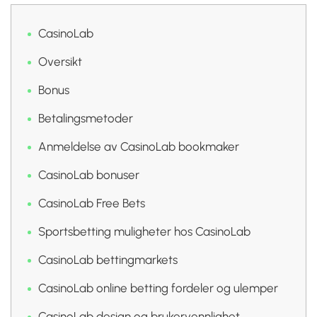
CasinoLab
Oversikt
Bonus
Betalingsmetoder
Anmeldelse av CasinoLab bookmaker
CasinoLab bonuser
CasinoLab Free Bets
Sportsbetting muligheter hos CasinoLab
CasinoLab bettingmarkets
CasinoLab online betting fordeler og ulemper
CasinoLab design og brukervennlighet