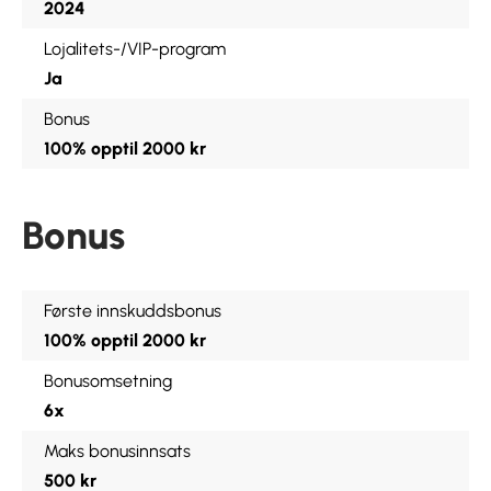
2024
Lojalitets-/VIP-program
Ja
Bonus
100% opptil 2000 kr
Bonus
Første innskuddsbonus
100% opptil 2000 kr
Bonusomsetning
6x
Maks bonusinnsats
500 kr