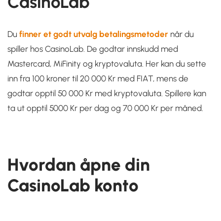
CasinoLab
Du
finner et godt utvalg betalingsmetoder
når du
spiller hos CasinoLab. De godtar innskudd med
Mastercard, MiFinity og kryptovaluta. Her kan du sette
inn fra 100 kroner til 20 000 Kr med FIAT, mens de
godtar opptil 50 000 Kr med kryptovaluta. Spillere kan
ta ut opptil 5000 Kr per dag og 70 000 Kr per måned.
Hvordan åpne din
CasinoLab konto