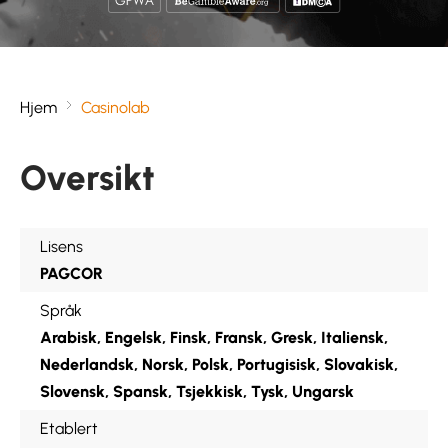
Hjem
Casinolab
Oversikt
Lisens
PAGCOR
Språk
Arabisk, Engelsk, Finsk, Fransk, Gresk, Italiensk,
Nederlandsk, Norsk, Polsk, Portugisisk, Slovakisk,
Slovensk, Spansk, Tsjekkisk, Tysk, Ungarsk
Etablert