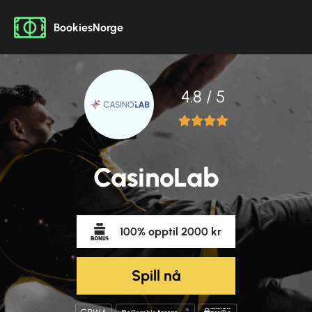
BookiesNorge
4.8 / 5
CasinoLab
100% opptil 2000 kr
Spill nå