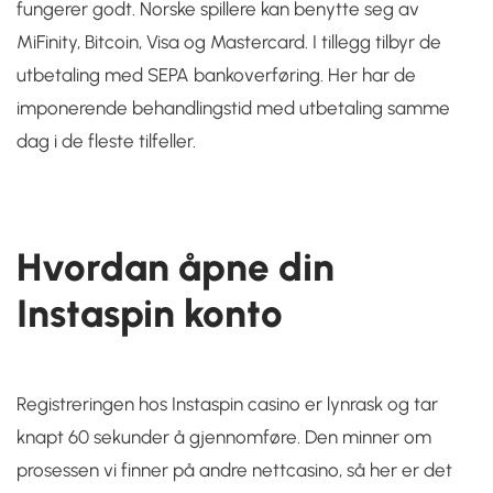
fungerer godt. Norske spillere kan benytte seg av
MiFinity, Bitcoin, Visa og Mastercard. I tillegg tilbyr de
utbetaling med SEPA bankoverføring. Her har de
imponerende behandlingstid med utbetaling samme
dag i de fleste tilfeller.
Hvordan åpne din
Instaspin konto
Registreringen hos Instaspin casino er lynrask og tar
knapt 60 sekunder å gjennomføre. Den minner om
prosessen vi finner på andre nettcasino, så her er det