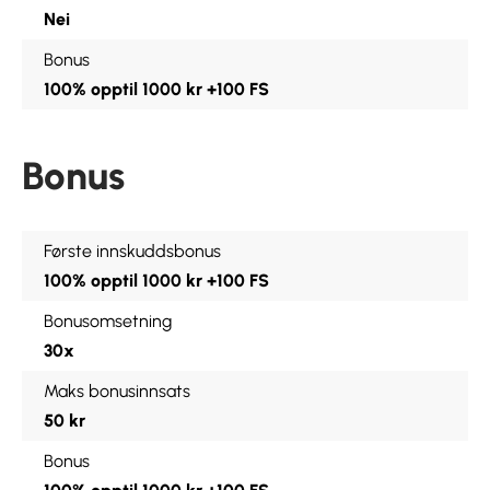
Nei
Bonus
100% opptil 1000 kr +100 FS
Bonus
Første innskuddsbonus
100% opptil 1000 kr +100 FS
Bonusomsetning
30x
Maks bonusinnsats
50 kr
Bonus