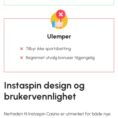
Ulemper
Tilbyr ikke sportsbetting
Begrenset utvalg bonuser tilgjengelig
Instaspin design og
brukervennlighet
Nettsiden til Instaspin Casino er utmerket for både nye