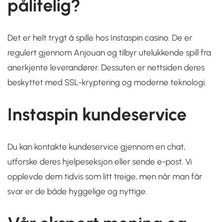
pålitelig?
Det er helt trygt å spille hos Instaspin casino. De er
regulert gjennom Anjouan og tilbyr utelukkende spill fra
anerkjente leverandører. Dessuten er nettsiden deres
beskyttet med SSL-kryptering og moderne teknologi.
Instaspin kundeservice
Du kan kontakte kundeservice gjennom en chat,
utforske deres hjelpeseksjon eller sende e-post. Vi
opplevde dem tidvis som litt treige, men når man får
svar er de både hyggelige og nyttige.