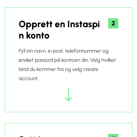
Opprett en Instaspi
2
n konto
Fyll inn navn, e-post, telefonnummer og
ønsket passord på kontoen din. Velg hvilket
land du kommer fra og velg create
account.