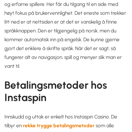
og erfarne spillere. Her får du tilgang til en side med
høyt fokus på brukervennlighet. Det eneste som trekker
litt ned er at nettsiden er at det er vanskelig å finne
språkknappen. Den er tilgjengelig på norsk, men du
kommer automatisk inn på engelsk. De kunne gjerne
gjort det enklere å skrifte språk. Når det er sagt, så
fungerer alt av navigasjon, spill og menyer slik man er
vant til.
Betalingsmetoder hos
Instaspin
Innskudd og uttak er enkelt hos Instaspin Casino. De
tilbyr en
rekke trygge betalingsmetoder
som alle