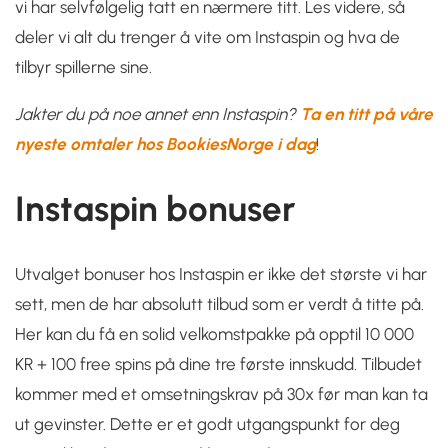
vi har selvfølgelig tatt en nærmere titt. Les videre, så
deler vi alt du trenger å vite om Instaspin og hva de
tilbyr spillerne sine.
Jakter du på noe annet enn Instaspin?
Ta en titt på våre
nyeste omtaler hos BookiesNorge i dag
!
Instaspin bonuser
Utvalget bonuser hos Instaspin er ikke det største vi har
sett, men de har absolutt tilbud som er verdt å titte på.
Her kan du få en solid velkomstpakke på opptil 10 000
KR + 100 free spins på dine tre første innskudd. Tilbudet
kommer med et omsetningskrav på 30x før man kan ta
ut gevinster. Dette er et godt utgangspunkt for deg