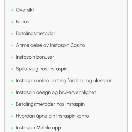
Oversikt
Bonus
Betalingsmetoder
Anmeldelse av Instaspin Casino
Instaspin bonuser
Spillutvalg hos Instaspin
Instaspin online betting fordeler og ulemper
Instaspin design og brukervennlighet
Betalingsmetoder hos Instaspin
Hvordan åpne din Instaspin konto
Instaspin Mobile app