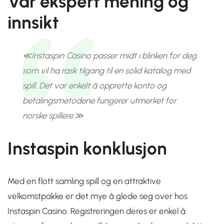
Vår ekspert mening og
innsikt
≪
Instaspin Casino passer midt i blinken for deg
som vil ha rask tilgang til en solid katalog med
spill. Det var enkelt å opprette konto og
betalingsmetodene fungerer utmerket for
norske spillere.
≫
Instaspin konklusjon
Med en flott samling spill og en attraktive
velkomstpakke er det mye å glede seg over hos
Instaspin Casino. Registreringen deres er enkel å