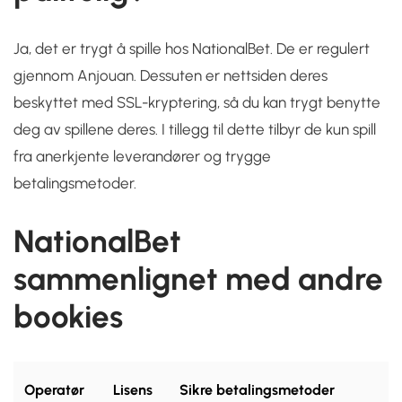
Ja, det er trygt å spille hos NationalBet. De er regulert
gjennom Anjouan. Dessuten er nettsiden deres
beskyttet med SSL-kryptering, så du kan trygt benytte
deg av spillene deres. I tillegg til dette tilbyr de kun spill
fra anerkjente leverandører og
trygge
betalingsmetoder
.
NationalBet
sammenlignet med andre
bookies
Operatør
Lisens
Sikre betalingsmetoder