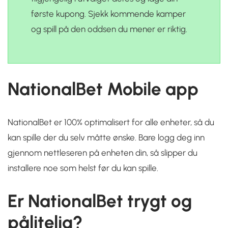
første kupong. Sjekk kommende kamper
og spill på den oddsen du mener er riktig.
NationalBet Mobile app
NationalBet er 100% optimalisert for alle enheter, så du
kan spille der du selv måtte ønske. Bare logg deg inn
gjennom nettleseren på enheten din, så slipper du
installere noe som helst før du kan spille.
Er NationalBet trygt og
pålitelig?