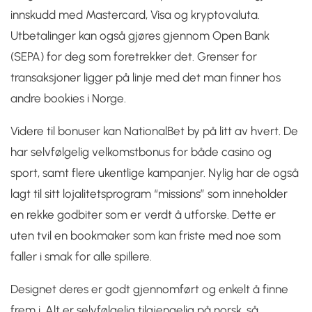
innskudd med Mastercard, Visa og kryptovaluta.
Utbetalinger kan også gjøres gjennom Open Bank
(SEPA) for deg som foretrekker det. Grenser for
transaksjoner ligger på linje med det man finner hos
andre bookies i Norge.
Videre til bonuser kan NationalBet by på litt av hvert. De
har selvfølgelig velkomstbonus for både casino og
sport, samt flere ukentlige kampanjer. Nylig har de også
lagt til sitt lojalitetsprogram “missions” som inneholder
en rekke godbiter som er verdt å utforske. Dette er
uten tvil en bookmaker som kan friste med noe som
faller i smak for alle spillere.
Designet deres er godt gjennomført og enkelt å finne
frem i. Alt er selvfølgelig tilgjengelig på norsk, så