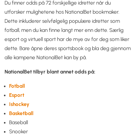
Du finner odds på 72 forskjellige idretter når du
utforsker mulighetene hos NationalBet bookmaker.
Dette inkluderer selvfølgelig populære idretter som
fotball, men du kan finne langt mer enn dette. Særlig
esport og virtuell sport har de mye av for deg som liker
dette. Bare åpne deres sportsbook og bla deg gjennom
alle kampene NationalBet kan by på.
NationalBet tilbyr blant annet odds på:
Fotball
Esport
Ishockey
Basketball
Baseball
Snooker