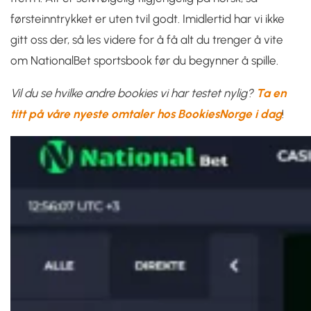
førsteinntrykket er uten tvil godt. Imidlertid har vi ikke
gitt oss der, så les videre for å få alt du trenger å vite
om NationalBet sportsbook før du begynner å spille.
Vil du se hvilke andre bookies vi har testet nylig?
Ta en
titt på våre nyeste omtaler hos BookiesNorge i dag
!