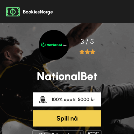
BookiesNorge
3 / 5
NationalBet
100% opptil 5000 kr
Spill nå