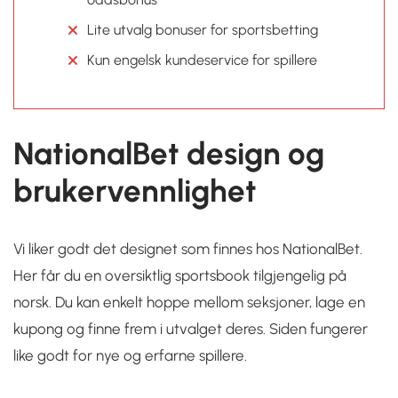
Lite utvalg bonuser for sportsbetting
Kun engelsk kundeservice for spillere
NationalBet design og
brukervennlighet
Vi liker godt det designet som finnes hos NationalBet.
Her får du en oversiktlig sportsbook tilgjengelig på
norsk. Du kan enkelt hoppe mellom seksjoner, lage en
kupong og finne frem i utvalget deres. Siden fungerer
like godt for nye og erfarne spillere.