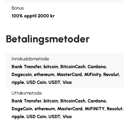
Bonus
100% opptil 2000 kr
Betalingsmetoder
Innskuddsmetode
Bank Transfer, bitcoin, BitcoinCash, Cardano,
Dogecoin, ethereum, MasterCard, MiFinity, Revolut,
ripple, USD Coin, USDT, Visa
Uttaksmetode
Bank Transfer, bitcoin, BitcoinCash, Cardano,
DogeCoin, ethereum, MasterCard, MiFINITY, Revolut,
ripple, USD Coin, USDT, Visa