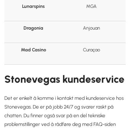
Lunarspins
MGA
Dragonia
Anjouan
Mad Casino
Curaçao
M
Stonevegas kundeservice
Det er enkelt å komme i kontakt med kundeservice hos
Stonevegas. De er på jobb 24/7 og svarer raskt på
chatten. Du finner også svar på en del tekniske
problemstillinger ved å rådføre deg med FAQ-siden