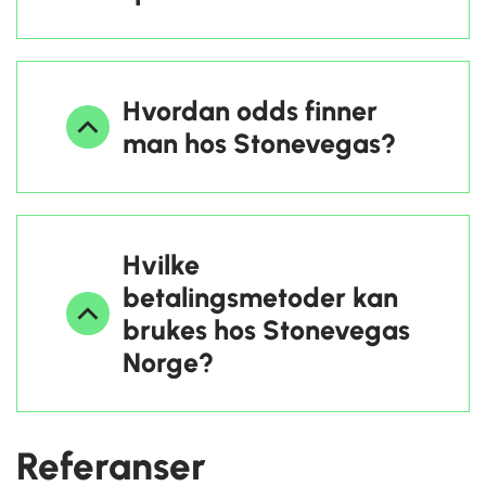
Hvordan odds finner
man hos Stonevegas?
Hvilke
betalingsmetoder kan
brukes hos Stonevegas
Norge?
Referanser