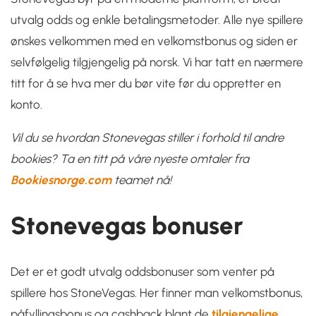
utvalg odds og enkle betalingsmetoder. Alle nye spillere
ønskes velkommen med en velkomstbonus og siden er
selvfølgelig tilgjengelig på norsk. Vi har tatt en nærmere
titt for å se hva mer du bør vite før du oppretter en
konto.
Vil du se hvordan Stonevegas stiller i forhold til andre
bookies? Ta en titt på våre nyeste omtaler fra
Bookiesnorge.com
teamet nå!
Stonevegas bonuser
Det er et godt utvalg oddsbonuser som venter på
spillere hos StoneVegas. Her finner man velkomstbonus,
påfyllingsbonus og cashback blant de
tilgjengelige