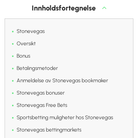
Innholdsfortegnelse
Stonevegas
Oversikt
Bonus
Betalingsmetoder
Anmeldelse av Stonevegas bookmaker
Stonevegas bonuser
Stonevegas Free Bets
Sportsbetting muligheter hos Stonevegas
Stonevegas bettingmarkets