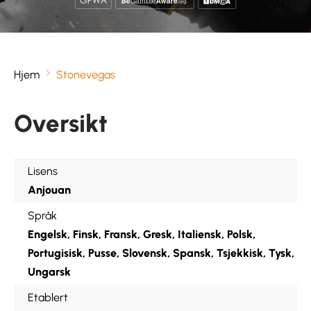
Hjem
Stonevegas
Oversikt
Lisens
Anjouan
Språk
Engelsk, Finsk, Fransk, Gresk, Italiensk, Polsk,
Portugisisk, Pusse, Slovensk, Spansk, Tsjekkisk, Tysk,
Ungarsk
Etablert