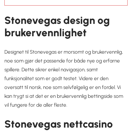
Stonevegas design og
brukervennlighet
Designet til Stonevegas er morsomt og brukervennlig,
noe som gjør det passende for både nye og erfarne
spillere. Dette sikrer enkel navigasjon, samt
funksjonalitet som er godt testet. Videre er den
oversatt til norsk, noe som selvfølgelig er en fordel. Vi
kan trygt si at det er en brukervennlig bettingside som
vil fungere for de aller fleste.
Stonevegas nettcasino