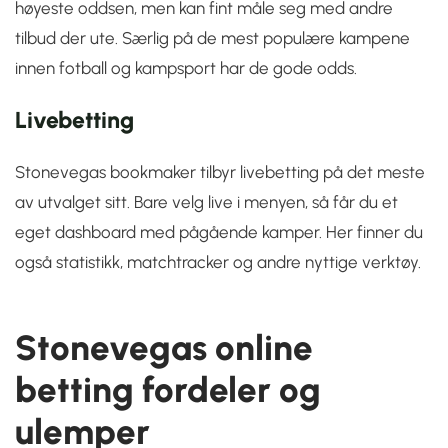
høyeste oddsen, men kan fint måle seg med andre
tilbud der ute. Særlig på de mest populære kampene
innen fotball og kampsport har de gode odds.
Livebetting
Stonevegas bookmaker tilbyr livebetting på det meste
av utvalget sitt. Bare velg live i menyen, så får du et
eget dashboard med pågående kamper. Her finner du
også statistikk, matchtracker og andre nyttige verktøy.
Stonevegas online
betting fordeler og
ulemper