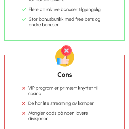
Flere attraktive bonuser tilgjengelig
Stor bonusbutikk med free bets og
andre bonuser
Cons
VIP program er primært knyttet til
casino
De har lite streaming av kamper
Mangler odds på noen lavere
divisjoner