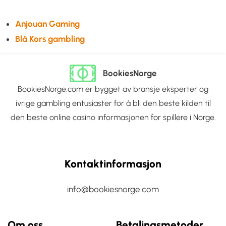
Anjouan Gaming
Blå Kors gambling
BookiesNorge
BookiesNorge.com er bygget av bransje eksperter og
ivrige gambling entusiaster for å bli den beste kilden til
den beste online casino informasjonen for spillere i Norge.
Kontaktinformasjon
info@bookiesnorge.com
Om oss
Betalingsmetoder