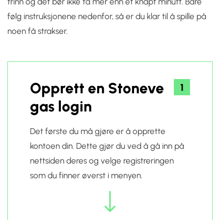
trinn og det bør ikke ta mer enn et knapt minutt. Bare
følg instruksjonene nedenfor, så er du klar til å spille på
noen få strakser.
Opprett en Stoneve
1
gas login
Det første du må gjøre er å opprette
kontoen din. Dette gjør du ved å gå inn på
nettsiden deres og velge registreringen
som du finner øverst i menyen.