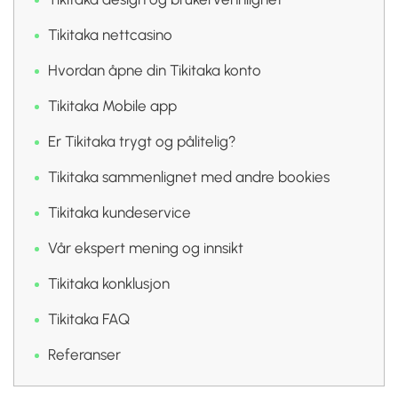
Tikitaka nettcasino
Hvordan åpne din Tikitaka konto
Tikitaka Mobile app
Er Tikitaka trygt og pålitelig?
Tikitaka sammenlignet med andre bookies
Tikitaka kundeservice
Vår ekspert mening og innsikt
Tikitaka konklusjon
Tikitaka FAQ
Referanser