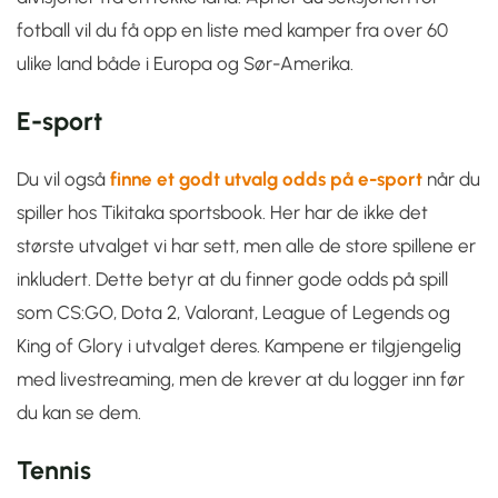
fotball vil du få opp en liste med kamper fra over 60
ulike land både i Europa og Sør-Amerika.
E-sport
Du vil også
finne et godt utvalg odds på e-sport
når du
spiller hos Tikitaka sportsbook. Her har de ikke det
største utvalget vi har sett, men alle de store spillene er
inkludert. Dette betyr at du finner gode odds på spill
som CS:GO, Dota 2, Valorant, League of Legends og
King of Glory i utvalget deres. Kampene er tilgjengelig
med livestreaming, men de krever at du logger inn før
du kan se dem.
Tennis