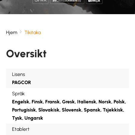
Hjem
Tikitaka
Oversikt
Lisens
PAGCOR
Språk
Engelsk, Finsk, Fransk, Gresk, Italiensk, Norsk, Polsk,
Portugisisk, Slovakisk, Slovensk, Spansk, Tsjekkisk,
Tysk, Ungarsk
Etablert