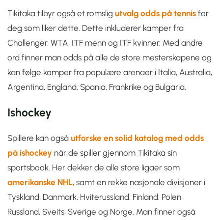
Tikitaka tilbyr også et romslig
utvalg odds på tennis
for
deg som liker dette. Dette inkluderer kamper fra
Challenger, WTA, ITF menn og ITF kvinner. Med andre
ord finner man odds på alle de store mesterskapene og
kan følge kamper fra populære arenaer i Italia, Australia,
Argentina, England, Spania, Frankrike og Bulgaria.
Ishockey
Spillere kan også
utforske en solid katalog med odds
på ishockey
når de spiller gjennom Tikitaka sin
sportsbook. Her dekker de alle store ligaer som
amerikanske NHL
, samt en rekke nasjonale divisjoner i
Tyskland, Danmark, Hviterussland, Finland, Polen,
Russland, Sveits, Sverige og Norge. Man finner også