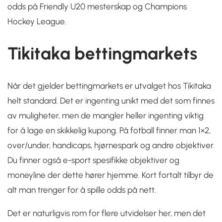
odds på Friendly U20 mesterskap og Champions
Hockey League.
Tikitaka bettingmarkets
Når det gjelder bettingmarkets er utvalget hos Tikitaka
helt standard. Det er ingenting unikt med det som finnes
av muligheter, men de mangler heller ingenting viktig
for å lage en skikkelig kupong. På fotball finner man 1×2,
over/under, handicaps, hjørnespark og andre objektiver.
Du finner også e-sport spesifikke objektiver og
moneyline der dette hører hjemme. Kort fortalt tilbyr de
alt man trenger for å spille odds på nett.
Det er naturligvis rom for flere utvidelser her, men det