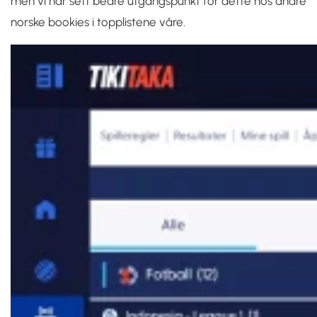
men vi har sett bedre utgangspunkt for dette hos andre
norske bookies i topplistene våre.