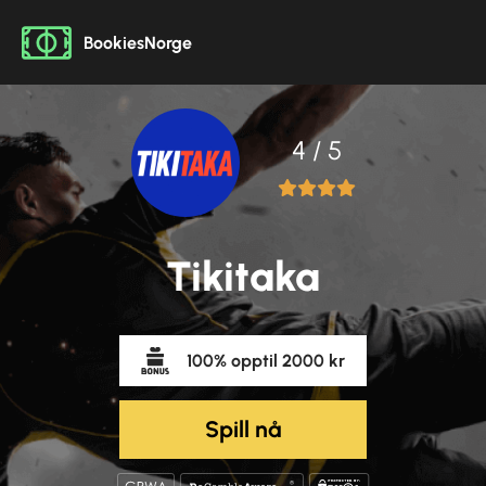
BookiesNorge
4 / 5
Tikitaka
100% opptil 2000 kr
Spill nå