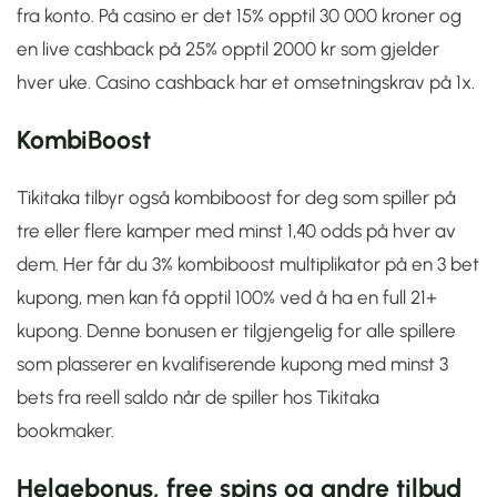
fra konto. På casino er det 15% opptil 30 000 kroner og
en live cashback på 25% opptil 2000 kr som gjelder
hver uke. Casino cashback har et omsetningskrav på 1x.
KombiBoost
Tikitaka tilbyr også kombiboost for deg som spiller på
tre eller flere kamper med minst 1,40 odds på hver av
dem. Her får du 3% kombiboost multiplikator på en 3 bet
kupong, men kan få opptil 100% ved å ha en full 21+
kupong. Denne bonusen er tilgjengelig for alle spillere
som plasserer en kvalifiserende kupong med minst 3
bets fra reell saldo når de spiller hos Tikitaka
bookmaker.
Helgebonus, free spins og andre tilbud