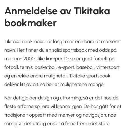
Anmeldelse av Tikitaka
bookmaker
Tikitaka bookmaker er langt mer enn bare et morsomt
navn. Her finner du en solid sportsbook med odds på
mer enn 2000 ulike kamper. Disse er godt fordelt på
fotball, tennis, basketball, e-sport, baseball, vintersport
og en rekke andre muligheter. Tikitaka sportsbook
dekker litt av alt, så her er mulighetene mange.
Når det gjelder design og utforming, så er det noe de
fleste erfarne spillere vil kjenne igjen. De har gått for et
tradisjonelt oppsett med menyer og navigasjon, noe
som gjør det utrolig enkelt å finne frem i det store