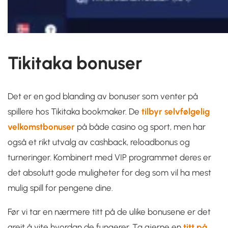
Tikitaka bonuser
Det er en god blanding av bonuser som venter på
spillere hos Tikitaka bookmaker. De
tilbyr selvfølgelig
velkomstbonuser
på både casino og sport, men har
også et rikt utvalg av cashback, reloadbonus og
turneringer. Kombinert med VIP programmet deres er
det absolutt gode muligheter for deg som vil ha mest
mulig spill for pengene dine.
Før vi tar en nærmere titt på de ulike bonusene er det
greit å vite hvordan de fungerer. Ta gjerne en
titt på