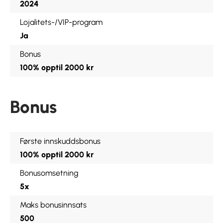
2024
Lojalitets-/VIP-program
Ja
Bonus
100% opptil 2000 kr
Bonus
Første innskuddsbonus
100% opptil 2000 kr
Bonusomsetning
5x
Maks bonusinnsats
500