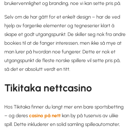
brukervennlighet og branding, noe vi kan sette pris på.
Selv om de har gått for et enkelt design – har de ved
hjelp av fargerike elementer og tegneserier klart å
skape et godt utgangspunkt. De skiller seg nok fra andre
bookies til at de fanger interessen, men ikke så mye at
man lurer på hvordan noe fungerer. Dette er nok et
utgangspunkt de fleste norske spillere vil sette pris på,
så det er absolutt verdt en titt.
Tikitaka nettcasino
Hos Tikitaka finner du langt mer enn bare sportsbetting
– og deres
casino på nett
kan by på tusenvis av ulike
spill. Dette inkluderer en solid samling spilleautomater,