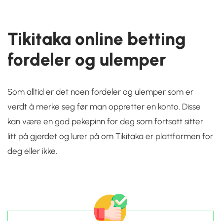
Tikitaka online betting
fordeler og ulemper
Som alltid er det noen fordeler og ulemper som er
verdt å merke seg før man oppretter en konto. Disse
kan være en god pekepinn for deg som fortsatt sitter
litt på gjerdet og lurer på om Tikitaka er plattformen for
deg eller ikke.