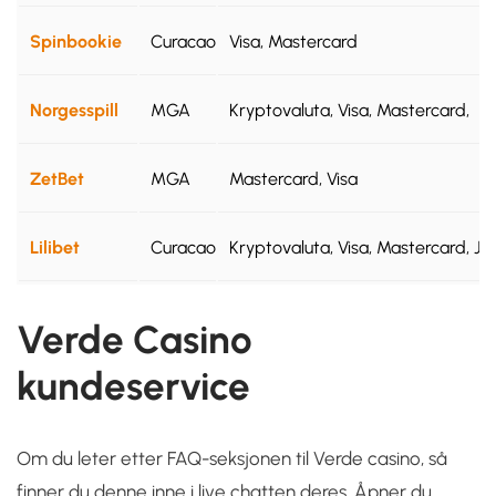
Spinbookie
Curacao
Visa, Mastercard
Norgesspill
MGA
Kryptovaluta, Visa, Mastercard,
ZetBet
MGA
Mastercard, Visa
Lilibet
Curacao
Kryptovaluta, Visa, Mastercard, Je
Verde Casino
kundeservice
Om du leter etter FAQ-seksjonen til Verde casino, så
finner du denne inne i live chatten deres. Åpner du