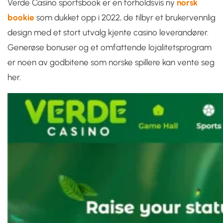
Verde Casino sportsbook er en forholdsvis ny
norsk
bookie
som dukket opp i 2022, de tilbyr et brukervennlig
design med et stort utvalg kjente casino leverandører.
Generøse bonuser og et omfattende lojalitetsprogram
er noen av godbitene som norske spillere kan vente seg
her.