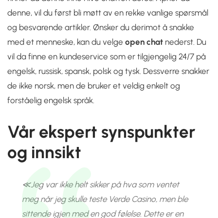
denne, vil du først bli møtt av en rekke vanlige spørsmål
og besvarende artikler. Ønsker du derimot å snakke
med et menneske, kan du velge
open chat
nederst. Du
vil da finne en kundeservice som er tilgjengelig 24/7 på
engelsk, russisk, spansk, polsk og tysk. Dessverre snakker
de ikke norsk, men de bruker et veldig enkelt og
forståelig engelsk språk.
Vår ekspert synspunkter
og innsikt
≪
Jeg var ikke helt sikker på hva som ventet
meg når jeg skulle teste Verde Casino, men ble
sittende igjen med en god følelse. Dette er en