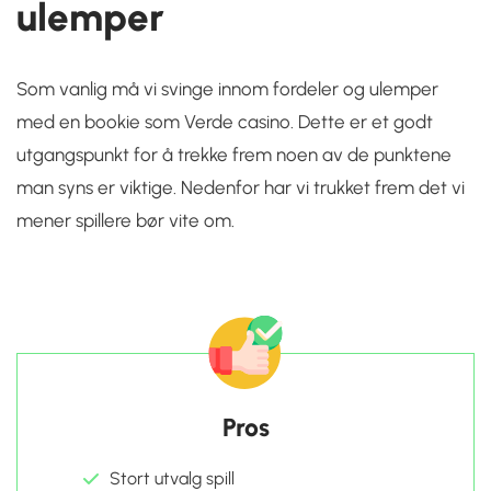
ulemper
Som vanlig må vi svinge innom fordeler og ulemper
med en bookie som Verde casino. Dette er et godt
utgangspunkt for å trekke frem noen av de punktene
man syns er viktige. Nedenfor har vi trukket frem det vi
mener spillere bør vite om.
Pros
Stort utvalg spill