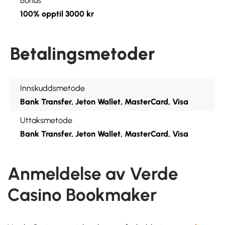
Bonus
100% opptil 3000 kr
Betalingsmetoder
Innskuddsmetode
Bank Transfer, Jeton Wallet, MasterCard, Visa
Uttaksmetode
Bank Transfer, Jeton Wallet, MasterCard, Visa
Anmeldelse av Verde
Casino Bookmaker