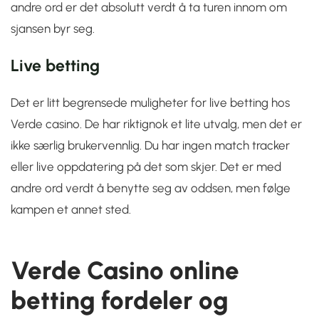
andre ord er det absolutt verdt å ta turen innom om
sjansen byr seg.
Live betting
Det er litt begrensede muligheter for live betting hos
Verde casino. De har riktignok et lite utvalg, men det er
ikke særlig brukervennlig. Du har ingen match tracker
eller live oppdatering på det som skjer. Det er med
andre ord verdt å benytte seg av oddsen, men følge
kampen et annet sted.
Verde Casino online
betting fordeler og