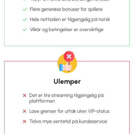
Flere generøse bonuser for spillere
Hele nettsiden er tilgjengelig på norsk
Vilkår og betingelser er oversiktlige
Ulemper
Det er lite streaming tilgjengelig på
plattformen
Lave grenser for uttak uten VIP-status
Tidvis mye ventetid på kundeservice