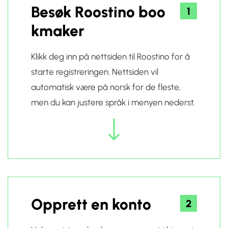
Besøk Roostino boo
1
kmaker
Klikk deg inn på nettsiden til Roostino for å
starte registreringen. Nettsiden vil
automatisk være på norsk for de fleste,
men du kan justere språk i menyen nederst.
Opprett en konto
2