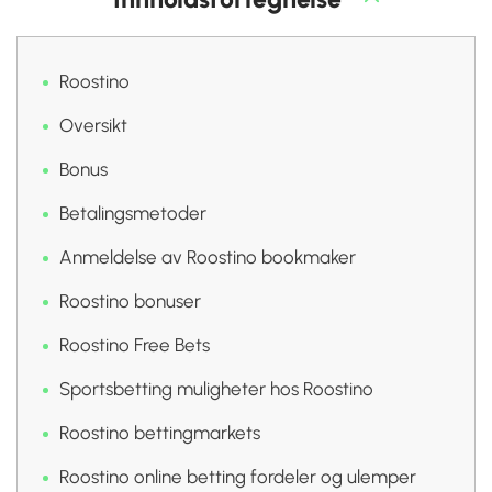
Roostino
Oversikt
Bonus
Betalingsmetoder
Anmeldelse av Roostino bookmaker
Roostino bonuser
Roostino Free Bets
Sportsbetting muligheter hos Roostino
Roostino bettingmarkets
Roostino online betting fordeler og ulemper