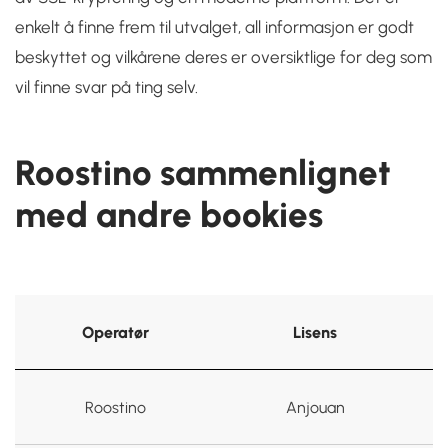
enkelt å finne frem til utvalget, all informasjon er godt
beskyttet og vilkårene deres er oversiktlige for deg som
vil finne svar på ting selv.
Roostino sammenlignet
med andre bookies
Operatør
Lisens
Roostino
Anjouan