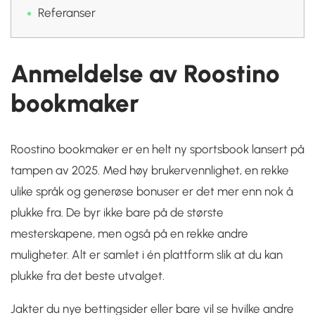
Referanser
Anmeldelse av Roostino
bookmaker
Roostino bookmaker er en helt ny sportsbook lansert på
tampen av 2025. Med høy brukervennlighet, en rekke
ulike språk og generøse bonuser er det mer enn nok å
plukke fra. De byr ikke bare på de største
mesterskapene, men også på en rekke andre
muligheter. Alt er samlet i én plattform slik at du kan
plukke fra det beste utvalget.
Jakter du nye bettingsider eller bare vil se hvilke andre