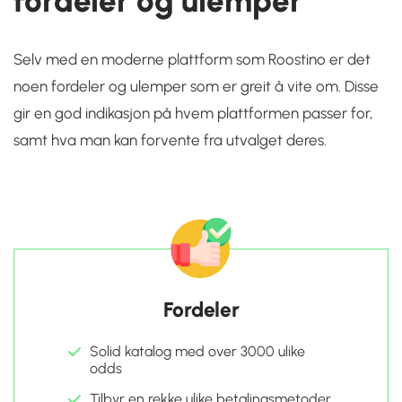
fordeler og ulemper
Selv med en moderne plattform som Roostino er det
noen fordeler og ulemper som er greit å vite om. Disse
gir en god indikasjon på hvem plattformen passer for,
samt hva man kan forvente fra utvalget deres.
Fordeler
Solid katalog med over 3000 ulike
odds
Tilbyr en rekke ulike betalingsmetoder