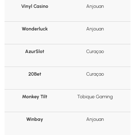
Vinyl Casino
Anjouan
Wonderluck
Anjouan
AzurSlot
Curaçao
20Bet
Curaçao
V
Monkey Tilt
Tobique Gaming
Winbay
Anjouan