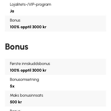
Lojalitets-/VIP-program
Ja
Bonus
100% opptil 3000 kr
Bonus
Første innskuddsbonus
100% opptil 3000 kr
Bonusomsetning
5x
Maks bonusinnsats
500 kr